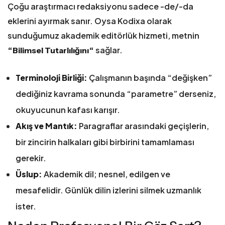
Çoğu araştırmacı redaksiyonu sadece -de/-da
eklerini ayırmak sanır. Oysa Kodixa olarak
sunduğumuz akademik editörlük hizmeti, metnin
“
“
sağlar.
Bilimsel Tutarlılığını
Terminoloji Birliği:
Çalışmanın başında “değişken”
dediğiniz kavrama sonunda “parametre” derseniz,
okuyucunun kafası karışır.
Akış ve Mantık:
Paragraflar arasındaki geçişlerin,
bir zincirin halkaları gibi birbirini tamamlaması
gerekir.
Üslup:
Akademik dil; nesnel, edilgen ve
mesafelidir. Günlük dilin izlerini silmek uzmanlık
ister.