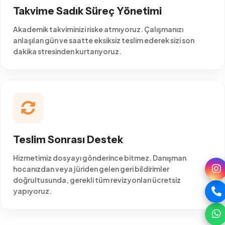
Takvime Sadık Süreç Yönetimi
Akademik takviminizi riske atmıyoruz. Çalışmanızı
anlaşılan gün ve saatte eksiksiz teslim ederek sizi son
dakika stresinden kurtarıyoruz.
Teslim Sonrası Destek
Hizmetimiz dosyayı gönderince bitmez. Danışman
hocanızdan veya jüriden gelen geri bildirimler
doğrultusunda, gerekli tüm revizyonları ücretsiz
yapıyoruz.